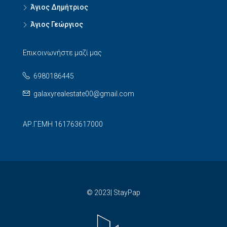
Άγιος Δημήτριος
Άγιος Γεώργιος
Επικοινωνήστε μαζί μας
6980186445
galaxyrealestate00@gmail.com
ΑΡ.ΓΕΜΗ 161763617000
© 2023| StayPap