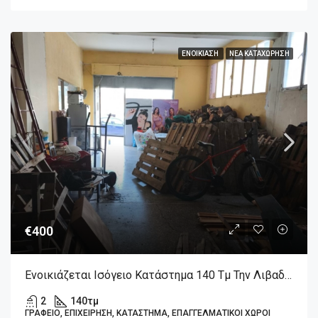
ΕΝΟΙΚΊΑΣΗ
ΝΈΑ ΚΑΤΑΧΏΡΗΣΗ
€400
Ενοικιάζεται Ισόγειο Κατάστημα 140 Τμ Την Λιβαδειά.
2
140
τμ
ΓΡΑΦΕΊΟ, ΕΠΙΧΕΊΡΗΣΗ, ΚΑΤΆΣΤΗΜΑ, ΕΠΑΓΓΕΛΜΑΤΙΚΟΊ ΧΏΡΟΙ