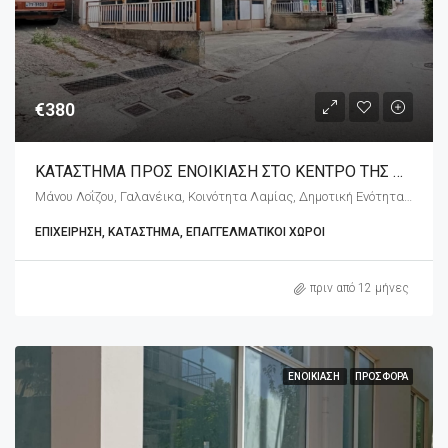
€380
ΚΑΤΑΣΤΗΜΑ ΠΡΟΣ ΕΝΟΙΚΙΑΣΗ ΣΤΟ ΚΕΝΤΡΟ ΤΗΣ ΛΑΜΙΑΣ
Μάνου Λοΐζου, Γαλανέικα, Κοινότητα Λαμίας, Δημοτική Ενότητα Λαμιέων, Δήμος Λαμιέων, Περιφερειακή Ενότητα Φθιώτιδας, Περιφέρεια Στερεάς Ελλάδας, Αποκεντρωμένη Διοίκηση Θεσσαλίας - Στερεάς Ελλάδος, 351 31, Ελλάδα
ΕΠΙΧΕΊΡΗΣΗ, ΚΑΤΆΣΤΗΜΑ, ΕΠΑΓΓΕΛΜΑΤΙΚΟΊ ΧΏΡΟΙ
πριν από 12 μήνες
ΕΝΟΙΚΊΑΣΗ
ΠΡΟΣΦΟΡΆ