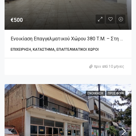
€500
Ενοικίαση Επαγγελματικού Χώρου 380 Τ.μ. – Στη Λιβαδειά
ΕΠΙΧΕΊΡΗΣΗ, ΚΑΤΆΣΤΗΜΑ, ΕΠΑΓΓΕΛΜΑΤΙΚΟΊ ΧΏΡΟΙ
πριν από 10 μήνες
ΕΝΟΙΚΊΑΣΗ
ΠΡΟΣΦΟΡΆ