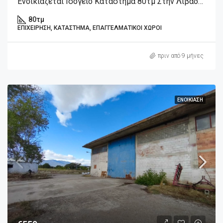
Ενοικιάζεται Ισόγειο Κατάστημα 80τμ Στην Λιβαδειάς Βοιωτίας
80
τμ
ΕΠΙΧΕΊΡΗΣΗ, ΚΑΤΆΣΤΗΜΑ, ΕΠΑΓΓΕΛΜΑΤΙΚΟΊ ΧΏΡΟΙ
πριν από 9 μήνες
ΕΝΟΙΚΊΑΣΗ