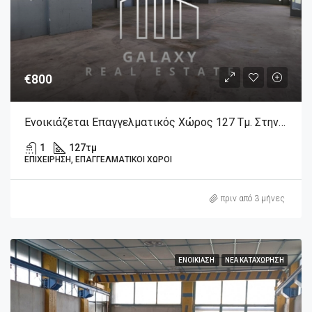
€800
Ενοικιάζεται Επαγγελματικός Χώρος 127 Τμ. Στην Λιβαδειά Βοιωτίας.
1
127
τμ
ΕΠΙΧΕΊΡΗΣΗ, ΕΠΑΓΓΕΛΜΑΤΙΚΟΊ ΧΏΡΟΙ
πριν από 3 μήνες
ΕΝΟΙΚΊΑΣΗ
ΝΈΑ ΚΑΤΑΧΏΡΗΣΗ