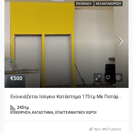
ΕΝΟΙΚΊΑΣΗ
ΝΈΑ ΚΑΤΑΧΏΡΗΣΗ
€500
Ενοικιάζεται Ισόγειο Κατάστημα 175τμ Με Πατάρι 70τμ, Στην Λιβαδειά Βοιωτίας.
245
τμ
ΕΠΙΧΕΊΡΗΣΗ, ΚΑΤΆΣΤΗΜΑ, ΕΠΑΓΓΕΛΜΑΤΙΚΟΊ ΧΏΡΟΙ
πριν από 9 μήνες