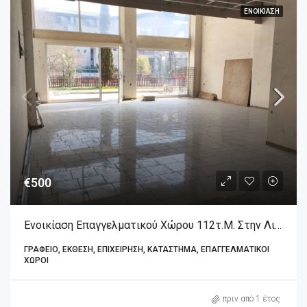
ΕΝΟΙΚΊΑΣΗ
€500
Ενοικίαση Επαγγελματικού Χώρου 112τ.μ. Στην Λιβαδειά
ΓΡΑΦΕΊΟ, ΈΚΘΕΣΗ, ΕΠΙΧΕΊΡΗΣΗ, ΚΑΤΆΣΤΗΜΑ, ΕΠΑΓΓΕΛΜΑΤΙΚΟΊ
ΧΏΡΟΙ
πριν από 1 έτος