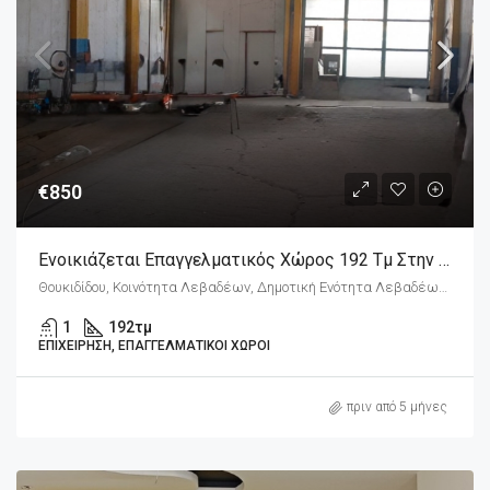
€850
Ενοικιάζεται Επαγγελματικός Χώρος 192 Τμ Στην Λιβαδειά Βοιωτίας.
Θουκιδίδου, Κοινότητα Λεβαδέων, Δημοτική Ενότητα Λεβαδέων, Δήμος Λεβαδέων, Περιφερειακή Ενότητα Βοιωτίας, Περιφέρεια Στερεάς Ελλάδας, Αποκεντρωμένη Διοίκηση Θεσσαλίας - Στερεάς Ελλάδος, 321 00, Ελλάδα
1
192
τμ
ΕΠΙΧΕΊΡΗΣΗ, ΕΠΑΓΓΕΛΜΑΤΙΚΟΊ ΧΏΡΟΙ
πριν από 5 μήνες