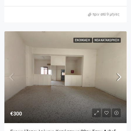
πριν από 9 μήνες
ΕΝΟΙΚΊΑΣΗ
ΝΈΑ ΚΑΤΑΧΏΡΗΣΗ
€300