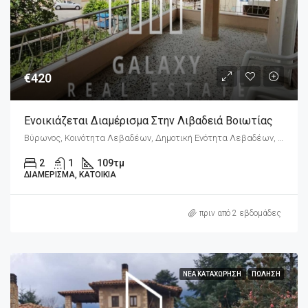
€420
Ενοικιάζεται Διαμέρισμα Στην Λιβαδειά Βοιωτίας
Βύρωνος, Κοινότητα Λεβαδέων, Δημοτική Ενότητα Λεβαδέων, Δήμος Λεβαδέων, Περιφερειακή Ενότητα Βοιωτίας, Περιφέρεια Στερεάς Ελλάδας, Αποκεντρωμένη Διοίκηση Θεσσαλίας - Στερεάς Ελλάδος, 321 00, Ελλάδα
2
1
109
τμ
ΔΙΑΜΈΡΙΣΜΑ, ΚΑΤΟΙΚΊΑ
πριν από 2 εβδομάδες
ΝΈΑ ΚΑΤΑΧΏΡΗΣΗ
ΠΏΛΗΣΗ