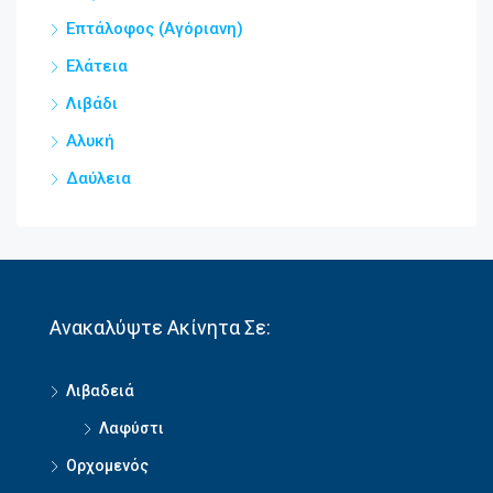
Επτάλοφος (Αγόριανη)
Ελάτεια
Λιβάδι
Αλυκή
Δαύλεια
Ανακαλύψτε Ακίνητα Σε:
Λιβαδειά
Λαφύστι
Ορχομενός