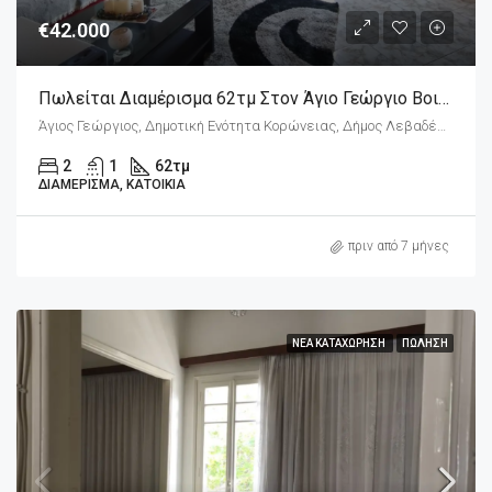
€42.000
Πωλείται Διαμέρισμα 62τμ Στον Άγιο Γεώργιο Βοιωτίας.
Άγιος Γεώργιος, Δημοτική Ενότητα Κορώνειας, Δήμος Λεβαδέων, Περιφερειακή Ενότητα Βοιωτίας, Περιφέρεια Στερεάς Ελλάδας, Αποκεντρωμένη Διοίκηση Θεσσαλίας - Στερεάς Ελλάδος, 320 07, Ελλάδα
2
1
62
τμ
ΔΙΑΜΈΡΙΣΜΑ, ΚΑΤΟΙΚΊΑ
πριν από 7 μήνες
ΝΈΑ ΚΑΤΑΧΏΡΗΣΗ
ΠΏΛΗΣΗ