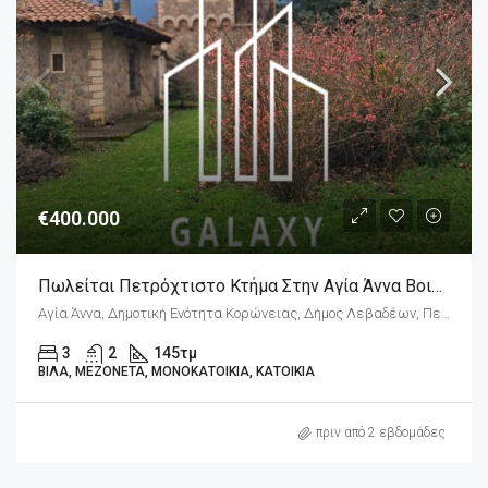
€400.000
Πωλείται Πετρόχτιστο Κτήμα Στην Αγία Άννα Βοιωτίας
Αγία Άννα, Δημοτική Ενότητα Κορώνειας, Δήμος Λεβαδέων, Περιφερειακή Ενότητα Βοιωτίας, Περιφέρεια Στερεάς Ελλάδας, Αποκεντρωμένη Διοίκηση Θεσσαλίας - Στερεάς Ελλάδος, 321 00, Ελλάδα
3
2
145
τμ
ΒΊΛΑ, ΜΕΖΟΝΈΤΑ, ΜΟΝΟΚΑΤΟΙΚΊΑ, ΚΑΤΟΙΚΊΑ
πριν από 2 εβδομάδες