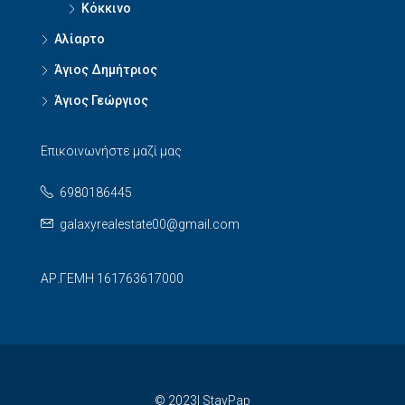
Κόκκινο
Αλίαρτο
Άγιος Δημήτριος
Άγιος Γεώργιος
Επικοινωνήστε μαζί μας
6980186445
galaxyrealestate00@gmail.com
ΑΡ.ΓΕΜΗ 161763617000
© 2023| StayPap