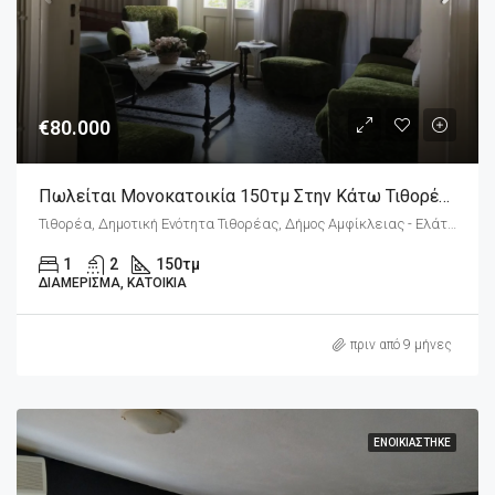
€80.000
Πωλείται Μονοκατοικία 150τμ Στην Κάτω Τιθορέα Φθιώτιδας
Τιθορέα, Δημοτική Ενότητα Τιθορέας, Δήμος Αμφίκλειας - Ελάτειας, Περιφερειακή Ενότητα Φθιώτιδας, Περιφέρεια Στερεάς Ελλάδας, Αποκεντρωμένη Διοίκηση Θεσσαλίας - Στερεάς Ελλάδος, 350 15, Ελλάδα
1
2
150
τμ
ΔΙΑΜΈΡΙΣΜΑ, ΚΑΤΟΙΚΊΑ
πριν από 9 μήνες
ΕΝΟΙΚΙΆΣΤΗΚΕ