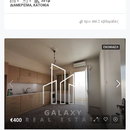
1
1
53
τμ
ΔΙΑΜΈΡΙΣΜΑ, ΚΑΤΟΙΚΊΑ
πριν από 2 εβδομάδες
ΕΝΟΙΚΊΑΣΗ
€400