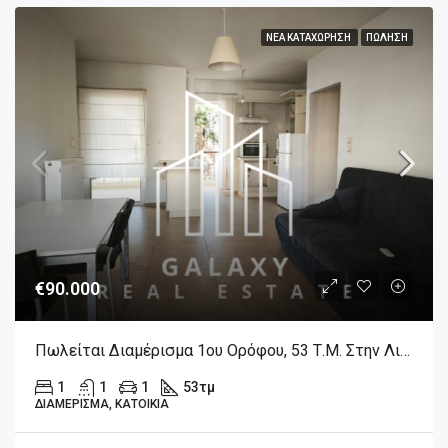
ΝΈΑ ΚΑΤΑΧΏΡΗΣΗ
ΠΏΛΗΣΗ
€90.000
Πωλείται Διαμέρισμα 1ου Ορόφου, 53 Τ.μ. Στην Λιβαδειά Βοιωτίας.
1
1
1
53
τμ
ΔΙΑΜΈΡΙΣΜΑ, ΚΑΤΟΙΚΊΑ