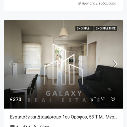
πριν από 2 εβδομάδες
ΕΝΟΙΚΊΑΣΗ
ΕΝΟΙΚΙΆΣΤΗΚΕ
€370
Ενοικιάζεται Διαμέρισμα 1ου Ορόφου, 53 Τ.μ., Μερικώς Επιπλωμένο Στην Λιβαδειά Βοιωτίας.