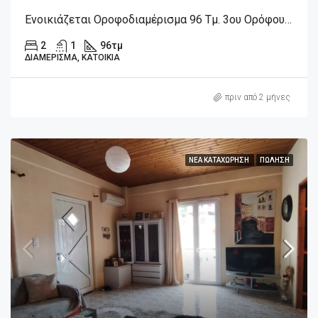
Ενοικιάζεται Οροφοδιαμέρισμα 96 Τμ. 3ου Ορόφου Στην Λιβαδειά Βοιωτίας.
2
1
96
τμ
ΔΙΑΜΈΡΙΣΜΑ, ΚΑΤΟΙΚΊΑ
πριν από 2 μήνες
ΝΈΑ ΚΑΤΑΧΏΡΗΣΗ
ΠΏΛΗΣΗ