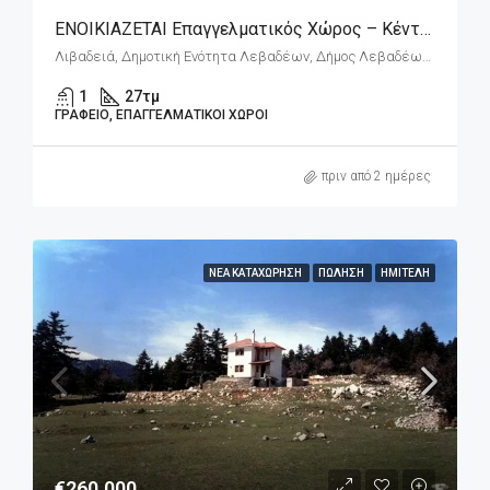
ΕΝΟΙΚΙΑΖΕΤΑΙ Επαγγελματικός Χώρος – Κέντρο Λιβαδειάς, Πλησίον Δικαστικού Μεγάρου
Λιβαδειά, Δημοτική Ενότητα Λεβαδέων, Δήμος Λεβαδέων, Περιφερειακή Ενότητα Βοιωτίας, Περιφέρεια Στερεάς Ελλάδας, Αποκεντρωμένη Διοίκηση Θεσσαλίας - Στερεάς Ελλάδος, 321 00, Ελλάδα
1
27
τμ
ΓΡΑΦΕΊΟ, ΕΠΑΓΓΕΛΜΑΤΙΚΟΊ ΧΏΡΟΙ
πριν από 2 ημέρες
ΝΈΑ ΚΑΤΑΧΏΡΗΣΗ
ΠΏΛΗΣΗ
ΗΜΙΤΕΛΉ
€260.000