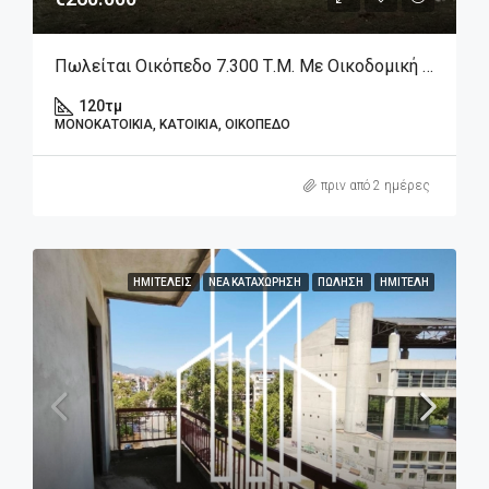
Πωλείται Οικόπεδο 7.300 Τ.μ. Με Οικοδομική Άδεια & Ημιτελή Μεζονέτα Στην Αράχωβα – Λιβάδι
120
τμ
ΜΟΝΟΚΑΤΟΙΚΊΑ, ΚΑΤΟΙΚΊΑ, ΟΙΚΌΠΕΔΟ
πριν από 2 ημέρες
ΗΜΙΤΕΛΕΊΣ
ΝΈΑ ΚΑΤΑΧΏΡΗΣΗ
ΠΏΛΗΣΗ
ΗΜΙΤΕΛΉ