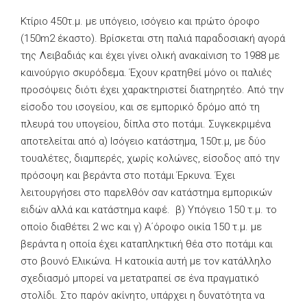
Κτίριο 450τ.μ. με υπόγειο, ισόγειο και πρώτο όροφο
(150m2 έκαστο). Βρίσκεται στη παλιά παραδοσιακή αγορά
της Λειβαδιάς και έχει γίνει ολική ανακαίνιση το 1988 με
καινούργιο σκυρόδεμα. Έχουν κρατηθεί μόνο οι παλιές
προσόψεις διότι έχει χαρακτηριστεί διατηρητέο. Από την
είσοδο του ισογείου, και σε εμπορικό δρόμο από τη
πλευρά του υπογείου, δίπλα στο ποτάμι. Συγκεκριμένα
αποτελείται από α) Ισόγειο κατάστημα, 150τ.μ, με δύο
τουαλέτες, διαμπερές, χωρίς κολώνες, είσοδος από την
πρόσοψη και βεράντα στο ποτάμι Έρκυνα. Έχει
λειτουργήσει στο παρελθόν σαν κατάστημα εμπορικών
ειδών αλλά και κατάστημα καφέ. β) Υπόγειο 150 τ.μ. το
οποίο διαθέτει 2 wc και γ) Α΄όροφο οικία 150 τ.μ. με
βεράντα η οποία έχει καταπληκτική θέα στο ποτάμι και
στο βουνό Ελικώνα. Η κατοικία αυτή με τον κατάλληλο
σχεδιασμό μπορεί να μετατραπεί σε ένα πραγματικό
στολίδι. Στο παρόν ακίνητο, υπάρχει η δυνατότητα να