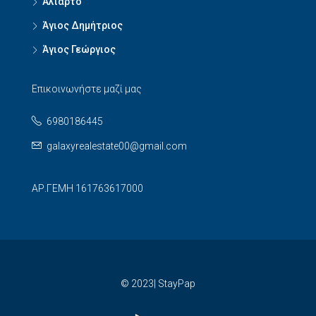
Αλίαρτο
Άγιος Δημήτριος
Άγιος Γεώργιος
Επικοινωνήστε μαζί μας
6980186445
galaxyrealestate00@gmail.com
ΑΡ.ΓΕΜΗ 161763617000
© 2023| StayPap