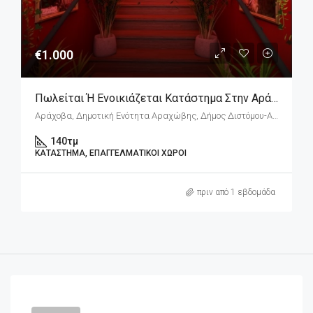
€1.000
Πωλείται Ή Ενοικιάζεται Κατάστημα Στην Αράχωβα – Πλατεία Λάκκα
Αράχοβα, Δημοτική Ενότητα Αραχώβης, Δήμος Διστόμου-Αράχοβας-Αντίκυρας, Περιφερειακή Ενότητα Βοιωτίας, Περιφέρεια Στερεάς Ελλάδας, Αποκεντρωμένη Διοίκηση Θεσσαλίας - Στερεάς Ελλάδος, 320 04, Ελλάδα
140
τμ
ΚΑΤΆΣΤΗΜΑ, ΕΠΑΓΓΕΛΜΑΤΙΚΟΊ ΧΏΡΟΙ
πριν από 1 εβδομάδα