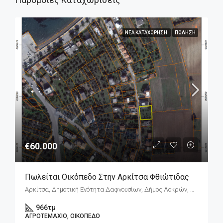
ΝΈΑ ΚΑΤΑΧΏΡΗΣΗ
ΠΏΛΗΣΗ
€60.000
Πωλείται Οικόπεδο Στην Αρκίτσα Φθιώτιδας
Αρκίτσα, Δημοτική Ενότητα Δαφνουσίων, Δήμος Λοκρών, Περιφερειακή Ενότητα Φθιώτιδας, Περιφέρεια Στερεάς Ελλάδας, Αποκεντρωμένη Διοίκηση Θεσσαλίας - Στερεάς Ελλάδος, 352 00, Ελλάδα
966
τμ
ΑΓΡΟΤΕΜΆΧΙΟ, ΟΙΚΌΠΕΔΟ