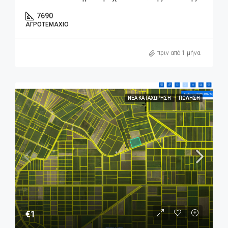
7690
ΑΓΡΟΤΕΜΆΧΙΟ
πριν από 1 μήνα
ΝΈΑ ΚΑΤΑΧΏΡΗΣΗ
ΠΏΛΗΣΗ
€1