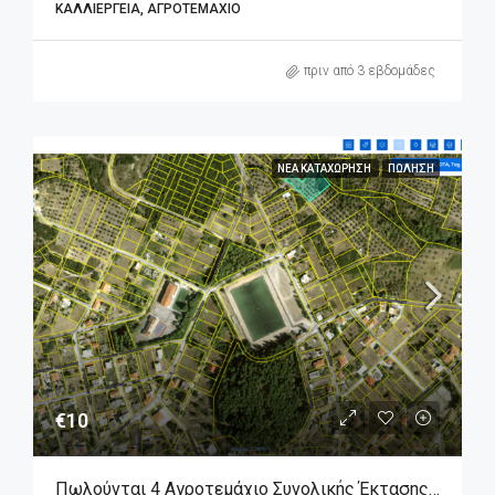
ΚΑΛΛΙΈΡΓΕΙΑ, ΑΓΡΟΤΕΜΆΧΙΟ
πριν από 3 εβδομάδες
ΝΈΑ ΚΑΤΑΧΏΡΗΣΗ
ΠΏΛΗΣΗ
€10
Πωλούνται 4 Αγροτεμάχιο Συνολικής Έκτασης 7.690 Τμ. Στον Άγιο Γεώργιο Βοιωτίας.