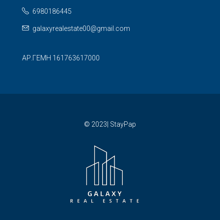
6980186445
galaxyrealestate00@gmail.com
ΑΡ.ΓΕΜΗ 161763617000
© 2023| StayPap