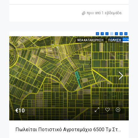
πριν από 1 εβδομάδα
ΝΈΑ ΚΑΤΑΧΏΡΗΣΗ
ΠΏΛΗΣΗ
€10
Πωλείται Ποτιστικό Αγροτεμάχιο 6500 Τμ Στον Άγιο Γεώργιο Βοιωτίας.