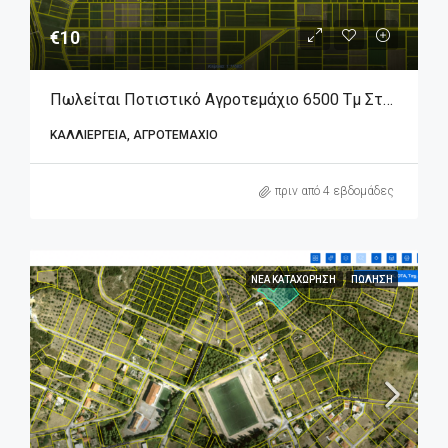
€10
Πωλείται Ποτιστικό Αγροτεμάχιο 6500 Τμ Στον Άγιο Γεώργιο Βοιωτίας.
ΚΑΛΛΙΈΡΓΕΙΑ, ΑΓΡΟΤΕΜΆΧΙΟ
πριν από 4 εβδομάδες
ΝΈΑ ΚΑΤΑΧΏΡΗΣΗ
ΠΏΛΗΣΗ