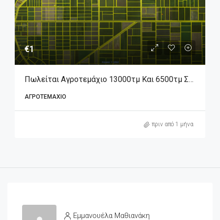
€1
Πωλείται Αγροτεμάχιο 13000τμ Και 6500τμ Στην Θέση Καραξήνη
ΑΓΡΟΤΕΜΆΧΙΟ
πριν από 1 μήνα
Εμμανουέλα Μαθιανάκη