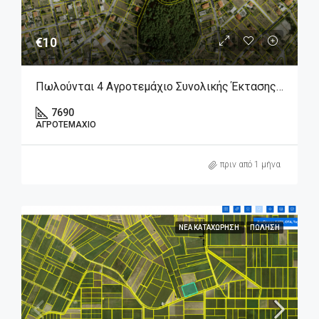
€10
Πωλούνται 4 Αγροτεμάχιο Συνολικής Έκτασης 7.690 Τμ. Στον Άγιο Γεώργιο Βοιωτίας.
7690
ΑΓΡΟΤΕΜΆΧΙΟ
πριν από 1 μήνα
ΝΈΑ ΚΑΤΑΧΏΡΗΣΗ
ΠΏΛΗΣΗ