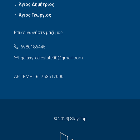
Άγιος Δημήτριος
Άγιος Γεώργιος
Επικοινωνήστε μαζί μας
6980186445
galaxyrealestate00@gmail.com
ΑΡ.ΓΕΜΗ 161763617000
© 2023| StayPap