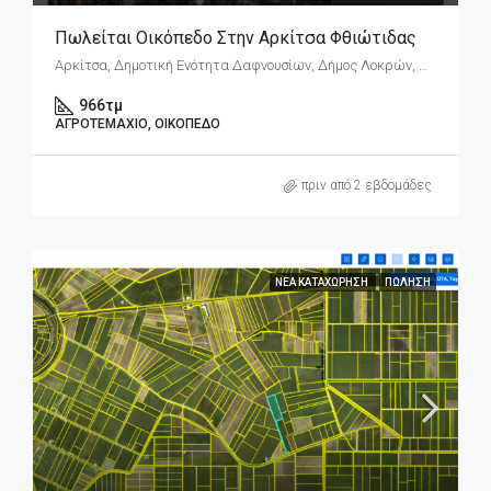
Πωλείται Οικόπεδο Στην Αρκίτσα Φθιώτιδας
Αρκίτσα, Δημοτική Ενότητα Δαφνουσίων, Δήμος Λοκρών, Περιφερειακή Ενότητα Φθιώτιδας, Περιφέρεια Στερεάς Ελλάδας, Αποκεντρωμένη Διοίκηση Θεσσαλίας - Στερεάς Ελλάδος, 352 00, Ελλάδα
966
τμ
ΑΓΡΟΤΕΜΆΧΙΟ, ΟΙΚΌΠΕΔΟ
πριν από 2 εβδομάδες
ΝΈΑ ΚΑΤΑΧΏΡΗΣΗ
ΠΏΛΗΣΗ