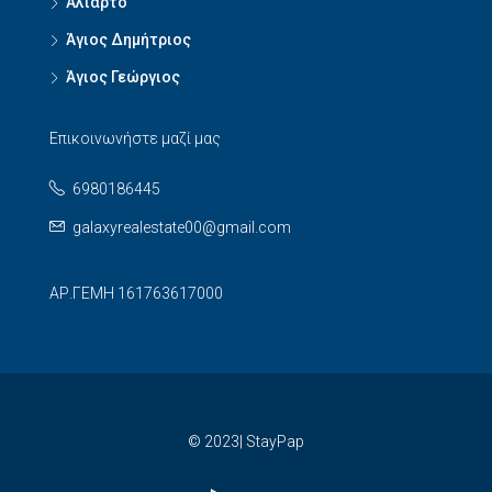
Αλίαρτο
Άγιος Δημήτριος
Άγιος Γεώργιος
Επικοινωνήστε μαζί μας
6980186445
galaxyrealestate00@gmail.com
ΑΡ.ΓΕΜΗ 161763617000
© 2023| StayPap