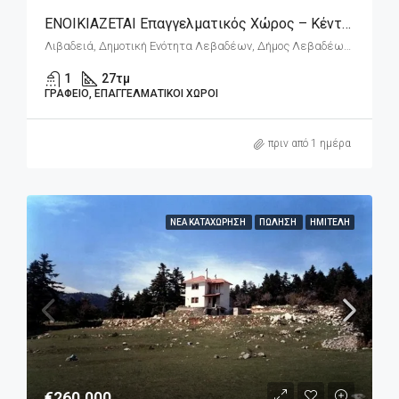
ΕΝΟΙΚΙΑΖΕΤΑΙ Επαγγελματικός Χώρος – Κέντρο Λιβαδειάς, Πλησίον Δικαστικού Μεγάρου
Λιβαδειά, Δημοτική Ενότητα Λεβαδέων, Δήμος Λεβαδέων, Περιφερειακή Ενότητα Βοιωτίας, Περιφέρεια Στερεάς Ελλάδας, Αποκεντρωμένη Διοίκηση Θεσσαλίας - Στερεάς Ελλάδος, 321 00, Ελλάδα
1
27
τμ
ΓΡΑΦΕΊΟ, ΕΠΑΓΓΕΛΜΑΤΙΚΟΊ ΧΏΡΟΙ
πριν από 1 ημέρα
ΝΈΑ ΚΑΤΑΧΏΡΗΣΗ
ΠΏΛΗΣΗ
ΗΜΙΤΕΛΉ
€260.000