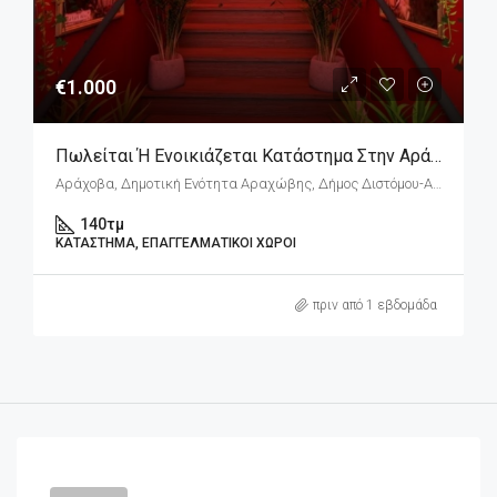
€1.000
Πωλείται Ή Ενοικιάζεται Κατάστημα Στην Αράχωβα – Πλατεία Λάκκα
Αράχοβα, Δημοτική Ενότητα Αραχώβης, Δήμος Διστόμου-Αράχοβας-Αντίκυρας, Περιφερειακή Ενότητα Βοιωτίας, Περιφέρεια Στερεάς Ελλάδας, Αποκεντρωμένη Διοίκηση Θεσσαλίας - Στερεάς Ελλάδος, 320 04, Ελλάδα
140
τμ
ΚΑΤΆΣΤΗΜΑ, ΕΠΑΓΓΕΛΜΑΤΙΚΟΊ ΧΏΡΟΙ
πριν από 1 εβδομάδα