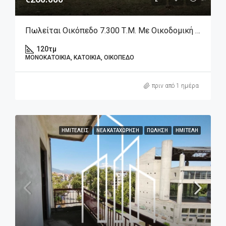
Πωλείται Οικόπεδο 7.300 Τ.μ. Με Οικοδομική Άδεια & Ημιτελή Μεζονέτα Στην Αράχωβα – Λιβάδι
120
τμ
ΜΟΝΟΚΑΤΟΙΚΊΑ, ΚΑΤΟΙΚΊΑ, ΟΙΚΌΠΕΔΟ
πριν από 1 ημέρα
ΗΜΙΤΕΛΕΊΣ
ΝΈΑ ΚΑΤΑΧΏΡΗΣΗ
ΠΏΛΗΣΗ
ΗΜΙΤΕΛΉ