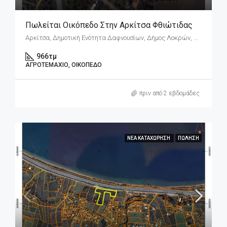
Πωλείται Οικόπεδο Στην Αρκίτσα Φθιώτιδας
Αρκίτσα, Δημοτική Ενότητα Δαφνουσίων, Δήμος Λοκρών, Περιφερειακή Ενότητα Φθιώτιδας, Περιφέρεια Στερεάς Ελλάδας, Αποκεντρωμένη Διοίκηση Θεσσαλίας - Στερεάς Ελλάδος, 352 00, Ελλάδα
966
τμ
ΑΓΡΟΤΕΜΆΧΙΟ, ΟΙΚΌΠΕΔΟ
πριν από 2 εβδομάδες
ΝΈΑ ΚΑΤΑΧΏΡΗΣΗ
ΠΏΛΗΣΗ