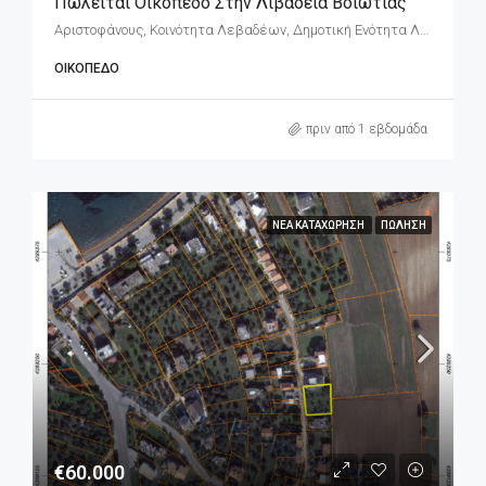
Πωλείται Οικόπεδο Στην Λιβαδειά Βοιωτίας
Αριστοφάνους, Κοινότητα Λεβαδέων, Δημοτική Ενότητα Λεβαδέων, Δήμος Λεβαδέων, Περιφερειακή Ενότητα Βοιωτίας, Περιφέρεια Στερεάς Ελλάδας, Αποκεντρωμένη Διοίκηση Θεσσαλίας - Στερεάς Ελλάδος, 321 00, Ελλάδα
ΟΙΚΌΠΕΔΟ
πριν από 1 εβδομάδα
ΝΈΑ ΚΑΤΑΧΏΡΗΣΗ
ΠΏΛΗΣΗ
€60.000