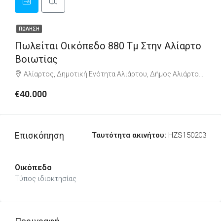
ΠΏΛΗΣΗ
Πωλείται Οικόπεδο 880 Τμ Στην Αλίαρτο
Βοιωτίας
Αλίαρτος, Δημοτική Ενότητα Αλιάρτου, Δήμος Αλιάρτου – Θεσπιέων, Περιφερειακή Ενότητα Βοιωτίας, Περιφέρεια Στερεάς Ελλάδας, Αποκεντρωμένη Διοίκηση Θεσσαλίας - Στερεάς Ελλάδος, 320 01, Ελλάδα
€40.000
Επισκόπηση
Ταυτότητα ακινήτου:
HZS150203
Οικόπεδο
Τύπος ιδιοκτησίας