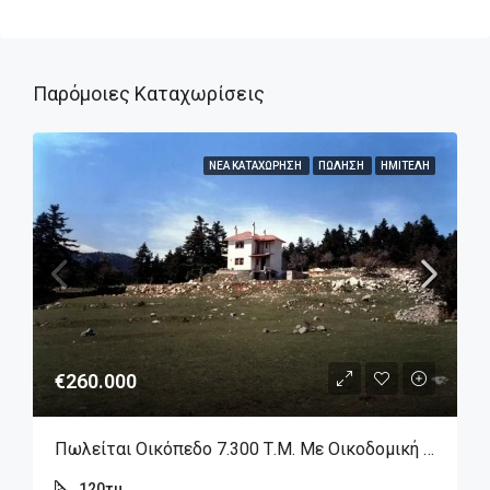
Παρόμοιες Καταχωρίσεις
ΝΈΑ ΚΑΤΑΧΏΡΗΣΗ
ΠΏΛΗΣΗ
ΗΜΙΤΕΛΉ
€260.000
Πωλείται Οικόπεδο 7.300 Τ.μ. Με Οικοδομική Άδεια & Ημιτελή Μεζονέτα Στην Αράχωβα – Λιβάδι
120
τμ