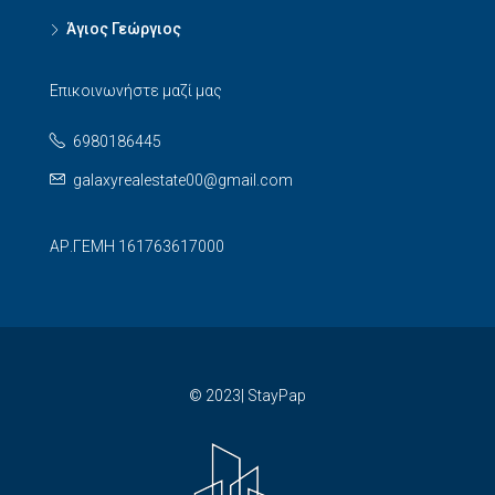
Άγιος Γεώργιος
Επικοινωνήστε μαζί μας
6980186445
galaxyrealestate00@gmail.com
ΑΡ.ΓΕΜΗ 161763617000
© 2023| StayPap