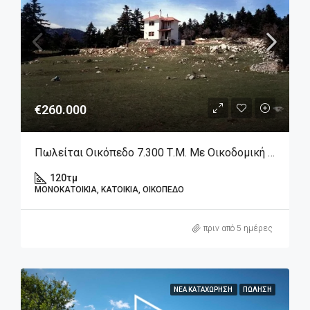
€260.000
Πωλείται Οικόπεδο 7.300 Τ.μ. Με Οικοδομική Άδεια & Ημιτελή Μεζονέτα Στην Αράχωβα – Λιβάδι
120
τμ
ΜΟΝΟΚΑΤΟΙΚΊΑ, ΚΑΤΟΙΚΊΑ, ΟΙΚΌΠΕΔΟ
πριν από 5 ημέρες
ΝΈΑ ΚΑΤΑΧΏΡΗΣΗ
ΠΏΛΗΣΗ