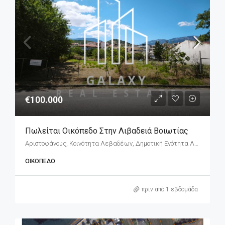
€100.000
Πωλείται Οικόπεδο Στην Λιβαδειά Βοιωτίας
Αριστοφάνους, Κοινότητα Λεβαδέων, Δημοτική Ενότητα Λεβαδέων, Δήμος Λεβαδέων, Περιφερειακή Ενότητα Βοιωτίας, Περιφέρεια Στερεάς Ελλάδας, Αποκεντρωμένη Διοίκηση Θεσσαλίας - Στερεάς Ελλάδος, 321 00, Ελλάδα
ΟΙΚΌΠΕΔΟ
πριν από 1 εβδομάδα