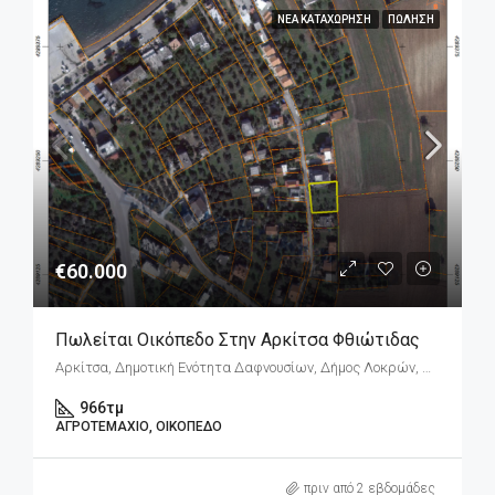
ΝΈΑ ΚΑΤΑΧΏΡΗΣΗ
ΠΏΛΗΣΗ
€60.000
Πωλείται Οικόπεδο Στην Αρκίτσα Φθιώτιδας
Αρκίτσα, Δημοτική Ενότητα Δαφνουσίων, Δήμος Λοκρών, Περιφερειακή Ενότητα Φθιώτιδας, Περιφέρεια Στερεάς Ελλάδας, Αποκεντρωμένη Διοίκηση Θεσσαλίας - Στερεάς Ελλάδος, 352 00, Ελλάδα
966
τμ
ΑΓΡΟΤΕΜΆΧΙΟ, ΟΙΚΌΠΕΔΟ
πριν από 2 εβδομάδες