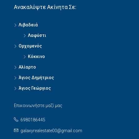
Ανακαλύψτε Ακίνητα Σε:
Λιβαδειά
Λαφύστι
Ορχομενός
Κόκκινο
Αλίαρτο
Άγιος Δημήτριος
Άγιος Γεώργιος
Επικοινωνήστε μαζί μας
6980186445
galaxyrealestate00@gmail.com