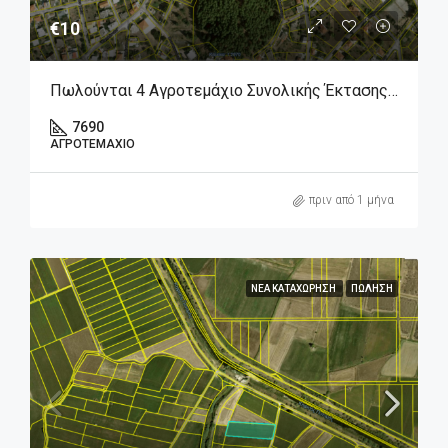
€10
Πωλούνται 4 Αγροτεμάχιο Συνολικής Έκτασης 7.690 Τμ. Στον Άγιο Γεώργιο Βοιωτίας.
7690
ΑΓΡΟΤΕΜΆΧΙΟ
πριν από 1 μήνα
ΝΈΑ ΚΑΤΑΧΏΡΗΣΗ
ΠΏΛΗΣΗ