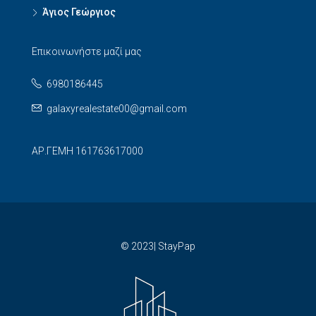
Άγιος Γεώργιος
Επικοινωνήστε μαζί μας
6980186445
galaxyrealestate00@gmail.com
ΑΡ.ΓΕΜΗ 161763617000
© 2023| StayPap