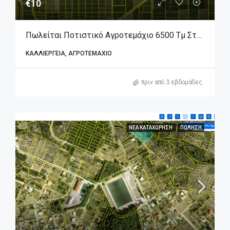
€10
Πωλείται Ποτιστικό Αγροτεμάχιο 6500 Τμ Στον Άγιο Γεώργιο Βοιωτίας.
ΚΑΛΛΙΈΡΓΕΙΑ, ΑΓΡΟΤΕΜΆΧΙΟ
πριν από 3 εβδομάδες
ΝΈΑ ΚΑΤΑΧΏΡΗΣΗ
ΠΏΛΗΣΗ