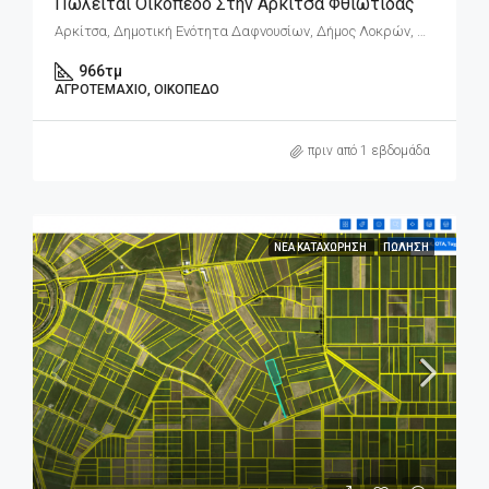
Πωλείται Οικόπεδο Στην Αρκίτσα Φθιώτιδας
Αρκίτσα, Δημοτική Ενότητα Δαφνουσίων, Δήμος Λοκρών, Περιφερειακή Ενότητα Φθιώτιδας, Περιφέρεια Στερεάς Ελλάδας, Αποκεντρωμένη Διοίκηση Θεσσαλίας - Στερεάς Ελλάδος, 352 00, Ελλάδα
966
τμ
ΑΓΡΟΤΕΜΆΧΙΟ, ΟΙΚΌΠΕΔΟ
πριν από 1 εβδομάδα
ΝΈΑ ΚΑΤΑΧΏΡΗΣΗ
ΠΏΛΗΣΗ