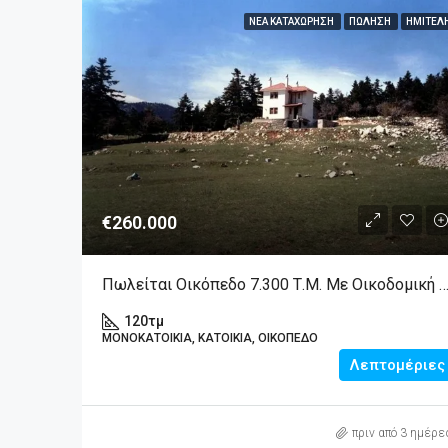
ΝΈΑ ΚΑΤΑΧΏΡΗΣΗ
ΠΏΛΗΣΗ
ΗΜΙΤΕΛ
€260.000
Πωλείται Οικόπεδο 7.300 Τ.μ. Με Οικοδομική Άδεια & Ημιτελή Μεζονέτα Στην Αράχωβα
120
τμ
ΜΟΝΟΚΑΤΟΙΚΊΑ, ΚΑΤΟΙΚΊΑ, ΟΙΚΌΠΕΔΟ
Λεπτομέριες
πριν από 3 ημέρε