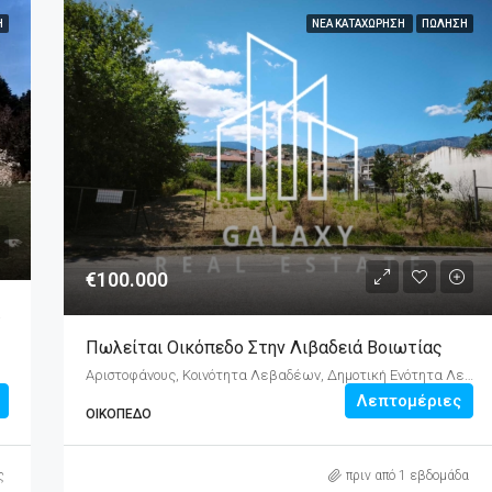
Ή
ΝΈΑ ΚΑΤΑΧΏΡΗΣΗ
ΠΏΛΗΣΗ
€100.000
 – Λιβάδι
Πωλείται Οικόπεδο Στην Λιβαδειά Βοιωτίας
Αριστοφάνους, Κοινότητα Λεβαδέων, Δημοτική Ενότητα Λεβαδέων, Δήμος Λεβαδέων, Περιφερειακή Ενότητα Βοιωτίας, Περιφέρεια Στερεάς Ελλάδας, Αποκεντρωμένη Διοίκηση Θεσσαλίας - Στερεάς Ελλάδος, 321 00, Ελλάδα
Λεπτομέριες
ΟΙΚΌΠΕΔΟ
ς
πριν από 1 εβδομάδα