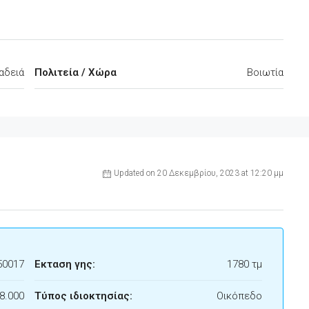
αδειά
Πολιτεία / Χώρα
Βοιωτία
Updated on 20 Δεκεμβρίου, 2023 at 12:20 μμ
50017
Εκταση γης:
1780 τμ
8.000
Τύπος ιδιοκτησίας:
Οικόπεδο