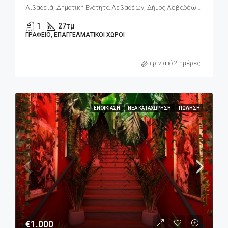
Λιβαδειά, Δημοτική Ενότητα Λεβαδέων, Δήμος Λεβαδέων, Περιφερειακή Ενότητα Βοιωτίας, Περιφέρεια Στερεάς Ελλάδας, Αποκεντρωμένη Διοίκηση Θεσσαλίας - Στερεάς Ελλάδος, 321 00, Ελλάδα
1
27
τμ
ΓΡΑΦΕΊΟ, ΕΠΑΓΓΕΛΜΑΤΙΚΟΊ ΧΏΡΟΙ
πριν από 2 ημέρες
ΕΝΟΙΚΊΑΣΗ
ΝΈΑ ΚΑΤΑΧΏΡΗΣΗ
ΠΏΛΗΣΗ
€1.000