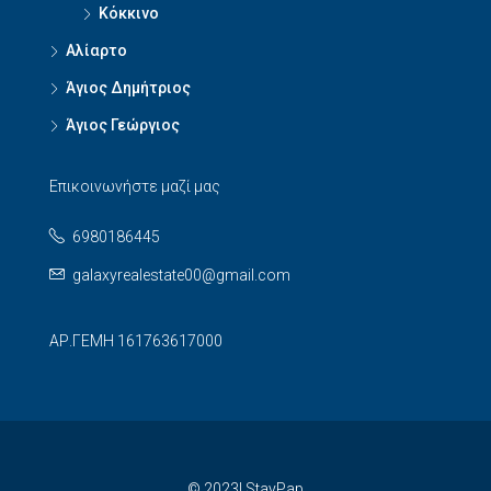
Κόκκινο
Αλίαρτο
Άγιος Δημήτριος
Άγιος Γεώργιος
Επικοινωνήστε μαζί μας
6980186445
galaxyrealestate00@gmail.com
ΑΡ.ΓΕΜΗ 161763617000
© 2023| StayPap