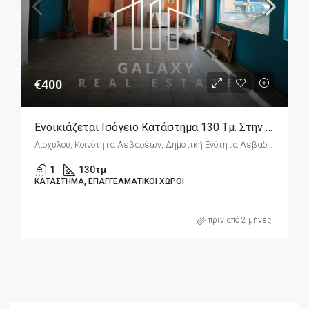
€400
Ενοικιάζεται Ισόγειο Κατάστημα 130 Τμ. Στην Λιβαδειά Βοιωτίας.
Αισχύλου, Κοινότητα Λεβαδέων, Δημοτική Ενότητα Λεβαδέων, Δήμος Λεβαδέων, Περιφερειακή Ενότητα Βοιωτίας, Περιφέρεια Στερεάς Ελλάδας, Αποκεντρωμένη Διοίκηση Θεσσαλίας - Στερεάς Ελλάδος, 321 00, Ελλάδα
1
130
τμ
ΚΑΤΆΣΤΗΜΑ, ΕΠΑΓΓΕΛΜΑΤΙΚΟΊ ΧΏΡΟΙ
πριν από 2 μήνες