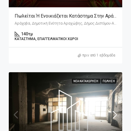
Πωλείται Ή Ενοικιάζεται Κατάστημα Στην Αράχωβα – Πλατεία Λάκκα
Αράχοβα, Δημοτική Ενότητα Αραχώβης, Δήμος Διστόμου-Αράχοβας-Αντίκυρας, Περιφερειακή Ενότητα Βοιωτίας, Περιφέρεια Στερεάς Ελλάδας, Αποκεντρωμένη Διοίκηση Θεσσαλίας - Στερεάς Ελλάδος, 320 04, Ελλάδα
140
τμ
ΚΑΤΆΣΤΗΜΑ, ΕΠΑΓΓΕΛΜΑΤΙΚΟΊ ΧΏΡΟΙ
πριν από 1 εβδομάδα
ΝΈΑ ΚΑΤΑΧΏΡΗΣΗ
ΠΏΛΗΣΗ