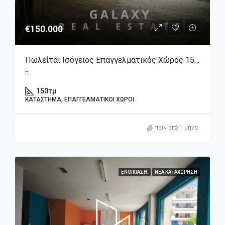
€150.000
Πωλείται Ισόγειος Επαγγελματικός Χώρος 150 Τμ. Στην Λιβαδειά Βοιωτίας.
π
150
τμ
ΚΑΤΆΣΤΗΜΑ, ΕΠΑΓΓΕΛΜΑΤΙΚΟΊ ΧΏΡΟΙ
πριν από 1 μήνα
ΕΝΟΙΚΊΑΣΗ
ΝΈΑ ΚΑΤΑΧΏΡΗΣΗ