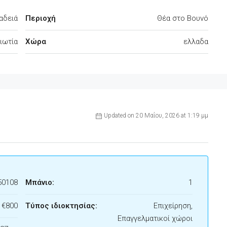
αδειά
Περιοχή
Θέα στο Βουνό
ιωτία
Χώρα
ελλαδα
Updated on 20 Μαΐου, 2026 at 1:19 μμ
50108
Μπάνιο:
1
€800
Τύπος ιδιοκτησίας:
Επιχείρηση,
Επαγγελματικοί χώροι