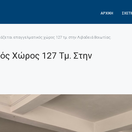
ΑΡΧΙΚΉ
ΣΧΕΤ
ιάζεται επαγγελματικός χώρος 127 τμ. στην Λιβαδειά Βοιωτίας.
κός Χώρος 127 Τμ. Στην