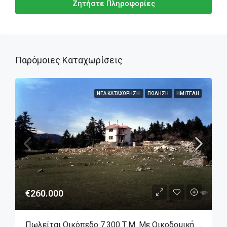
Ζητήστε Πληροφορίες
Παρόμοιες Καταχωρίσεις
ΝΈΑ ΚΑΤΑΧΏΡΗΣΗ
ΠΏΛΗΣΗ
ΗΜΙΤΕΛΉ
€260.000
Πωλείται Οικόπεδο 7.300 Τ.μ. Με Οικοδομική Άδεια & Ημιτελή Μεζονέτα Στην Αράχωβα – Λιβάδι