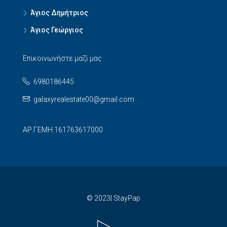
Άγιος Δημήτριος
Άγιος Γεώργιος
Επικοινωνήστε μαζί μας
6980186445
galaxyrealestate00@gmail.com
ΑΡ.ΓΕΜΗ 161763617000
© 2023| StayPap