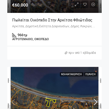
€60.000
Πωλείται Οικόπεδο Στην Αρκίτσα Φθιώτιδας
Αρκίτσα, Δημοτική Ενότητα Δαφνουσίων, Δήμος Λοκρών, Περιφερειακή Ενότητα Φθιώτιδας, Περιφέρεια Στερεάς Ελλάδας, Αποκεντρωμένη Διοίκηση Θεσσαλίας - Στερεάς Ελλάδος, 352 00, Ελλάδα
966
τμ
ΑΓΡΟΤΕΜΆΧΙΟ, ΟΙΚΌΠΕΔΟ
πριν από 1 εβδομάδα
ΝΈΑ ΚΑΤΑΧΏΡΗΣΗ
ΠΏΛΗΣΗ