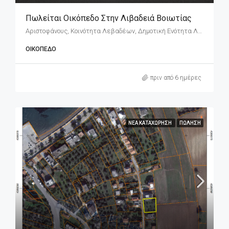
Πωλείται Οικόπεδο Στην Λιβαδειά Βοιωτίας
Αριστοφάνους, Κοινότητα Λεβαδέων, Δημοτική Ενότητα Λεβαδέων, Δήμος Λεβαδέων, Περιφερειακή Ενότητα Βοιωτίας, Περιφέρεια Στερεάς Ελλάδας, Αποκεντρωμένη Διοίκηση Θεσσαλίας - Στερεάς Ελλάδος, 321 00, Ελλάδα
ΟΙΚΌΠΕΔΟ
πριν από 6 ημέρες
ΝΈΑ ΚΑΤΑΧΏΡΗΣΗ
ΠΏΛΗΣΗ