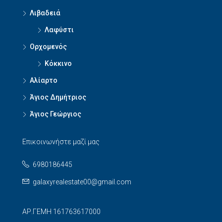
Λιβαδειά
Λαφύστι
Ορχομενός
Κόκκινο
Αλίαρτο
Άγιος Δημήτριος
Άγιος Γεώργιος
Επικοινωνήστε μαζί μας
6980186445
galaxyrealestate00@gmail.com
ΑΡ.ΓΕΜΗ 161763617000