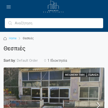
Home
Θεσπιές
Θεσπιές
Sort by:
1 Ιδιοκτησία
Default Order
ΜΕΙΩΜΈΝΗ ΤΙΜΉ
ΠΏΛΗΣΗ