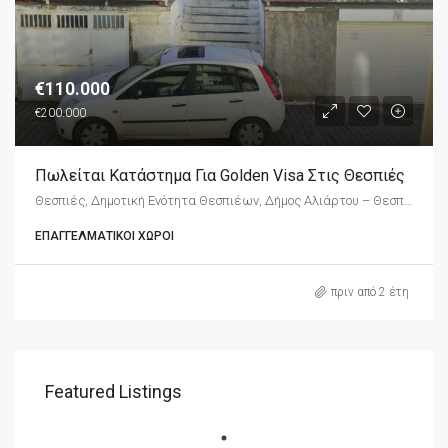
€110.000
€200.000
Πωλείται Κατάστημα Για Golden Visa Στις Θεσπιές
Θεσπιές, Δημοτική Ενότητα Θεσπιέων, Δήμος Αλιάρτου – Θεσπιέων, Περιφερειακή Ενότητα Βοιωτίας, Περιφέρεια Στερεάς Ελλάδας, Αποκεντρωμένη Διοίκηση Θεσσαλίας - Στερεάς Ελλάδος, 320 02, Ελλάδα
ΕΠΑΓΓΕΛΜΑΤΙΚΟΊ ΧΏΡΟΙ
πριν από 2 έτη
Featured Listings