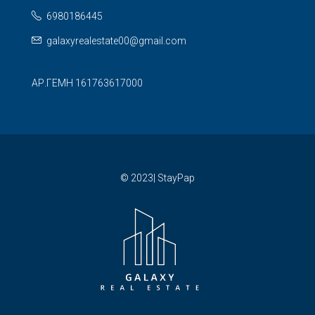
6980186445
galaxyrealestate00@gmail.com
ΑΡ.ΓΕΜΗ 161763617000
© 2023| StayPap