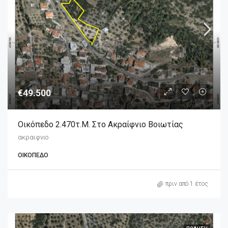
€49.500
Οικόπεδο 2.470τ.μ. Στο Ακραίφνιο Βοιωτίας
ακραιφνιο
ΟΙΚΌΠΕΔΟ
πριν από 1 έτος