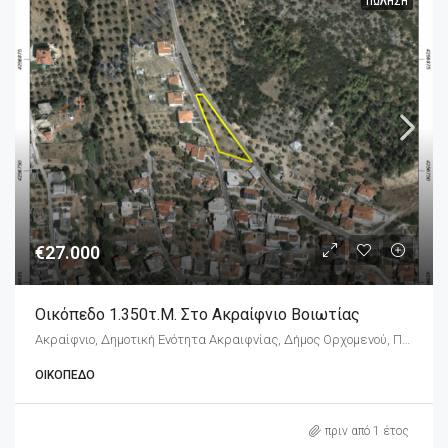
ΠΏΛΗΣΗ
€27.000
Οικόπεδο 1.350τ.μ. Στο Ακραίφνιο Βοιωτίας
Ακραίφνιο, Δημοτική Ενότητα Ακραιφνίας, Δήμος Ορχομενού, Περιφερειακή Ενότητα Βοιωτίας, Περιφέρεια Στερεάς Ελλάδας, Αποκεντρωμένη Διοίκηση Θεσσαλίας - Στερεάς Ελλάδος, 322 00, Ελλάδα
ΟΙΚΌΠΕΔΟ
πριν από 1 έτος