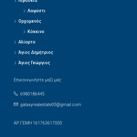
Λιβαδειά
Λαφύστι
Ορχομενός
Κόκκινο
Αλίαρτο
Άγιος Δημήτριος
Άγιος Γεώργιος
Επικοινωνήστε μαζί μας
6980186445
galaxyrealestate00@gmail.com
ΑΡ.ΓΕΜΗ 161763617000