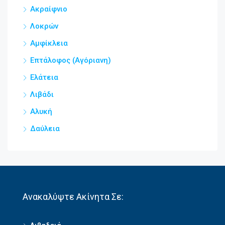
Ακραίφνιο
Λοκρών
Αμφίκλεια
Επτάλοφος (Αγόριανη)
Ελάτεια
Λιβάδι
Αλυκή
Δαύλεια
Ανακαλύψτε Ακίνητα Σε: