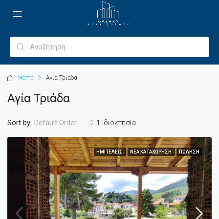
Home
Αγία Τριάδα
Αγία Τριάδα
Sort by:
1 Ιδιοκτησία
Default Order
ΗΜΙΤΕΛΕΊΣ
ΝΈΑ ΚΑΤΑΧΏΡΗΣΗ
ΠΏΛΗΣΗ